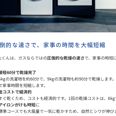
倒的な速さで、家事の時間を大幅短縮
太くんは、ガスならではの
圧倒的な乾燥の速さ
で、家事の時短
最短60分で乾燥完了
6kgの洗濯物を約60分で、9kgの洗濯物も約90分で乾燥します
で家事時間を短縮します。
低コストで経済的
すぐ乾くため、コストも経済的です。1回の乾燥コストは、6kgで
アイロンがけも時短
に
標準コースでも大風量で一気に乾かすため、自然とシワが伸び