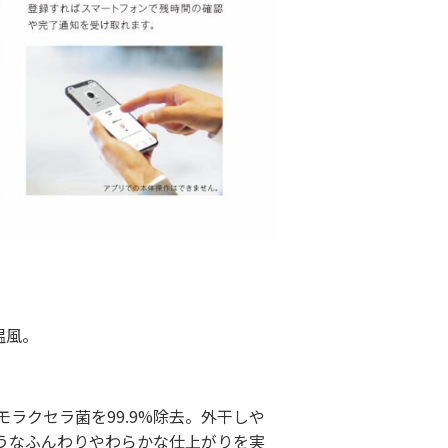
温風。
ラクセラ菌を99.9%除去。外干しや
うなふんわりやわらかな仕上がりを実