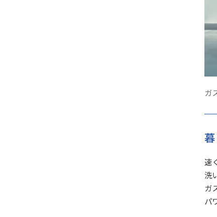
ガ
暮
速
洗
ガ
パ