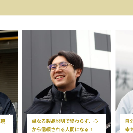
単なる製品説明で終わらず、心
自
造現
から信頼される人間になる！
幸