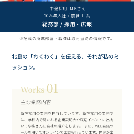
[中途採用]
M.Kさん
/
2024年入社
前職 :IT系
総務部 / 採用・広報
※記載の所属部署・職種は取材当時の情報です。
北良の「わくわく」を伝える、それが私のミ
ッション。
01
Works
主な業務内容
新卒採用の業務を担当しています。新卒採用の業務で
は、学校内で開かれる企業説明会や就活イベントに出向
いて学生さんに会社の紹介をします。 また、WEB会議ツ
ールを用いてオンラインで面談も行っています。内定が出