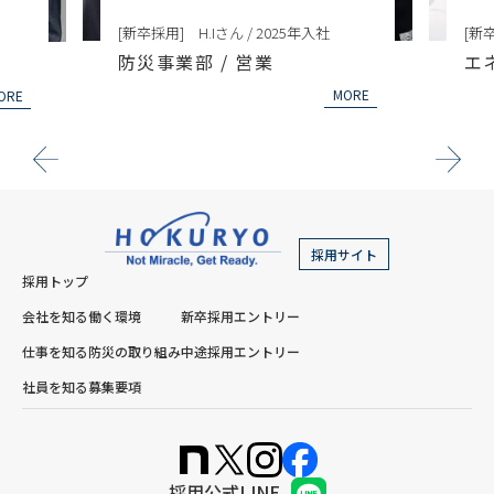
[新卒採用] H.Iさん / 2025年入社
[新卒
防災事業部 / 営業
エ
MORE
ORE
採用サイト
採用トップ
会社を知る
働く環境
新卒採用エントリー
仕事を知る
防災の取り組み
中途採用エントリー
社員を知る
募集要項
採用公式LINE